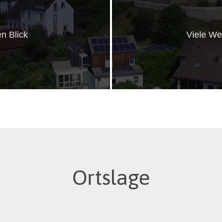
n Blick
Viele We
Ortslage