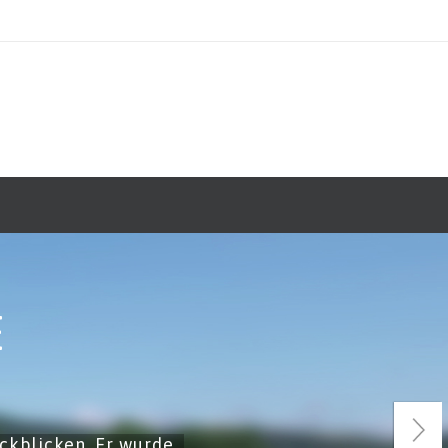
E
ckblicken. Er wurde