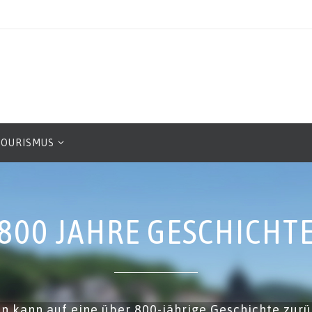
TOURISMUS
800 JAHRE GESCHICHT
n kann auf eine über 800-jährige Geschichte zurü