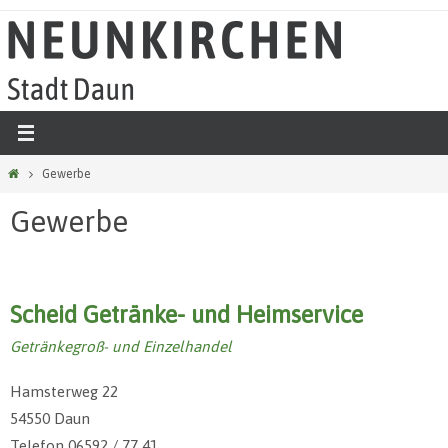
Zum
Inhalt
springen
Start
Gewerbe
Gewerbe
Scheid Getränke- und Heimservice
Getränkegroß- und Einzelhandel
Hamsterweg 22
54550 Daun
Telefon 06592 / 77 41